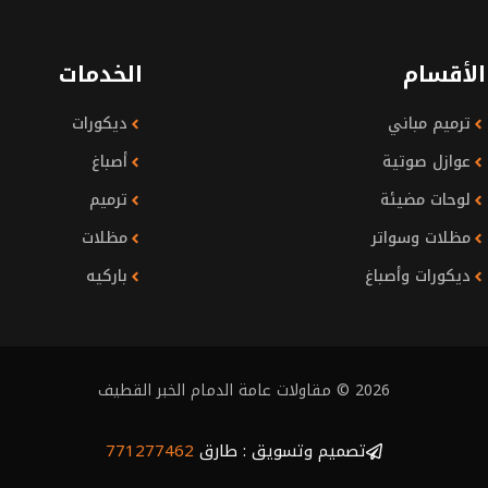
الأقسام
الخدمات
ترميم مباني
ديكورات
عوازل صوتية
أصباغ
لوحات مضيئة
ترميم
مظلات وسواتر
مظلات
ديكورات وأصباغ
باركيه
2026 © مقاولات عامة الدمام الخبر القطيف
تصميم وتسويق : طارق
771277462