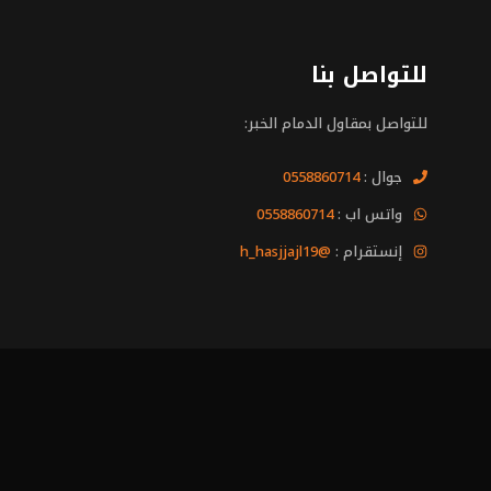
للتواصل بنا
للتواصل بمقاول الدمام الخبر:
جوال :
0558860714
واتس اب :
0558860714
إنستقرام :
@h_hasjjajl19