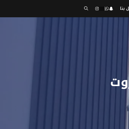
 بنا
وت