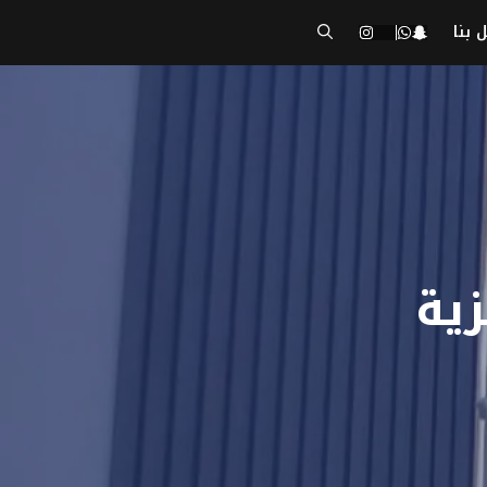
 بنا
زية