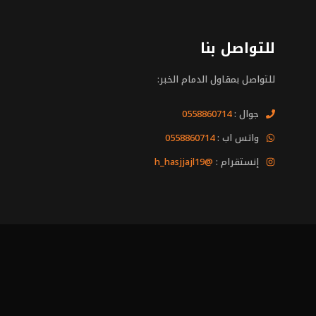
للتواصل بنا
للتواصل بمقاول الدمام الخبر:
جوال :
0558860714
واتس اب :
0558860714
إنستقرام :
@h_hasjjajl19