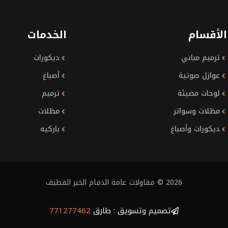
الأقسام
الخدمات
ترميم مباني
ديكورات
عوازل صوتية
أصباغ
لوحات مضيئة
ترميم
مظلات وسواتر
مظلات
ديكورات وأصباغ
باركيه
2026 © مقاولات عامة الدمام الخبر القطيف
تصميم وتسويق : طارق
771277462