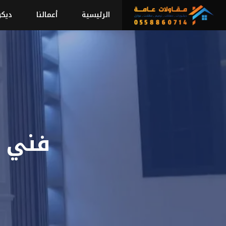
نتقل
الرئيسية
أعمالنا
ديكو
لى
لمحتوى
فني ت