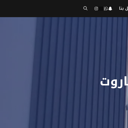
 بنا
اروت