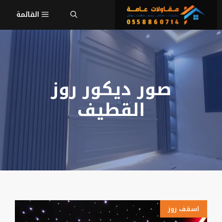
نتقل
القائمة
لى
لمحتوى
صور ديكور روز
القطيف
اسقف روز