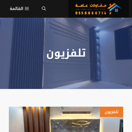
نتقل
القائمة
لى
لمحتوى
تلفزيون
تلفزيون